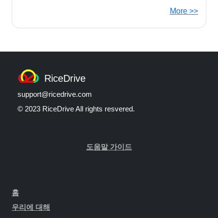
More >>
RiceDrive
support@ricedrive.com
© 2023 RiceDrive All rights resvered.
도움말 가이드
홈
우리에 대해