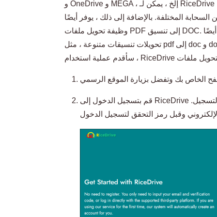
و OneDrive و MEGA ، إلخ ، يمكن لـ RiceDrive دمجها في منصة مريحة واحدة. يتيح لك RiceDrive
لسحابة المختلفة. بالإضافة إلى ذلك ، يوفر أيضًا
وظيفة تحويل ملفات PDF إلى تنسيق DOC. لا يدعم التحويل المجمَّع فحسب ، بل يدعم أيضًا
تحويلات تنسيقات متنوعة ، مثل pdf إلى doc و doc إلى pdf و docx إلى pdf و html إلى pdf. بعد ذلك
قم بتسجيل الدخول إلى RiceDrive باستخدام عنوان بريدك الإلكتروني. لا تحتاج إلى التسجيل.