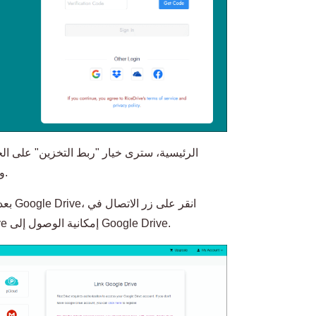
وابحث عن Google Drive وحدده في الصفحة.
الجانب الأيمن واتبع التعليمات لمنح RiceDrive إمكانية الوصول إلى Google Drive.