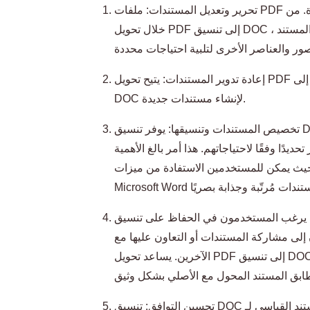
تحرير وتعديل المستندات: ملفات PDF للقراءة فقط ولا يمكن تحريرها أو تعديلها مباشرة. من
خلال تحويل PDF إلى تنسيق DOC ، يمكن للمستخدمين بسهولة تحرير وتعديل محتوى المستند
إعادة تدوير المستندات: يتيح تحويل PDF إلى DOC نسخ ولصق محتوى النص بسهولة في ملف
DOC لإنشاء مستندات جديدة.
تخصيص المستندات وتنسيقها: يوفر تنسيق DOC المزيد من خيارات التحرير والتنسيق ، مما يتيح
ًا وفقًا لاحتياجاتهم. هذا أمر بالغ الأهمية
، حيث يمكن للمستخدمين الاستفادة من ميزات
 ، يرغب المستخدمون في الحفاظ على تنسيق
لى مشاركة المستندات أو التعاون عليها مع
الآخرين. يساعد تحويل PDF إلى تنسيق DOC على الحفاظ على مظهر وتخطيط المستند
تحسين التوافق: تنسيق DOC هو تنسيق المستند القياسي لـ Microsoft Word ، مقبول ومدعوم