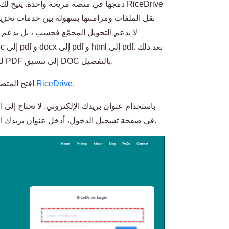
نقل الملفات ومزامنتها بسهولة بين خدمات تخزين ا
، سأقدم عملية استخدام RiceDrive لتحويل ملفات PDF إلى تنسيق DOC بالتفصيل.
.
RiceDrive
افتح المتصفح الخاص بك وتفضل بزيارة الموقع الرسمي
في صفحة تسجيل الدخول، أدخل عنوان بريدك الإلكتروني وقبل رمز التحقق لتسجيل الدخول.