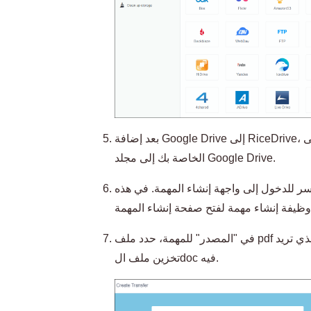
بعد إضافة Google Drive إلى RiceDrive، انتقل إلى Google Drive وقم بتحميل ملفات PDF
الخاصة بك إلى مجلد Google Drive.
يسر للدخول إلى واجهة إنشاء المهمة. في هذه
في "المصدر" للمهمة، حدد ملف pdf الذي تريد تحويله، وفي "الوجهة"، حدد الدليل الذي تريد
تخزين ملف الdoc فيه.