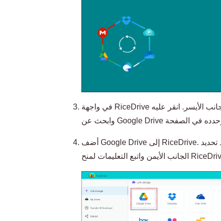
في واجهة RiceDrive الرئيسية، سترى خيار "ربط التخزين" على الجانب الأيسر. انقر عليه
أضف Google Drive إلى RiceDrive. بعد تحديد Google Drive، انقر على زر الاتصال في