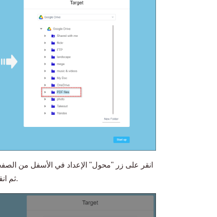
انقر على زر "محول" الإعداد في الأسفل من الصفح
pdf إلى doc، ثم انقر على موافق لحفظ الإعدادات.