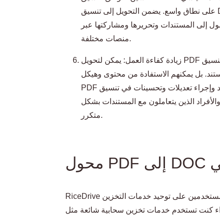
على نطاق واسع. يضمن التحويل إلى تنسيق DOC توافق المستند عبر مختلف البرامج وأنظمة
صول إلى المستندات وتحريرها ومشاركتها عبر
منصات مختلفة.
زيادة كفاءة العمل: يمكن لتحويل PDF إلى تنسيق DOC تحسين كفاءة العمل بشكل كبير. لا
تند. بل يمكنهم الاستفادة من محتوى وهيكل
PDF الموجود وإجراء تعديلات وتحسينات في تنسيق DOC ، مما يوفر الوقت والجهد. هذا أمر
أفراد الذين يتعاملون مع المستندات بشكل
متكرر.
RiceDrive هو أداة قوية لإدارة تخزين السحابة تساعد المستخدمين على توحيد خدمات التخزين
تستخدم خدمات تخزين سحابية شائعة مثل Google Drive و Dropbox