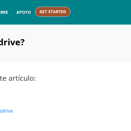
GET STARTED
OBRE
APOYO
drive?
te artículo:
edrive